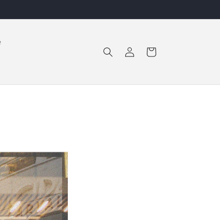
ロ
カ
e
グ
ー
イ
ト
ン